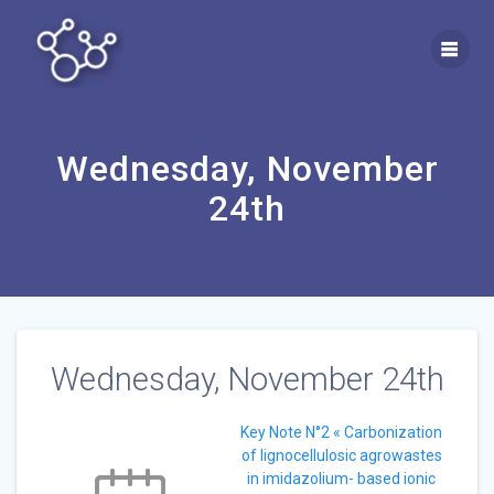
Skip
to
content
Wednesday, November
24th
Wednesday, November 24th
Key Note N°2 « Carbonization
of lignocellulosic agrowastes
in imidazolium- based ionic